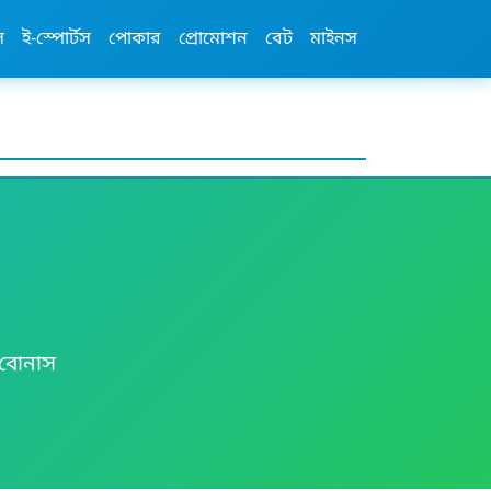
স
ই-স্পোর্টস
পোকার
প্রোমোশন
বেট
মাইনস
ত বোনাস