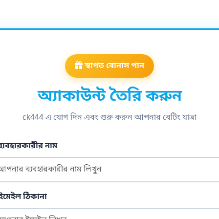
স্বাগত বোনাস পান
অ্যাকাউন্ট তৈরি করুন
ck444 এ যোগ দিন এবং শুরু করুন আপনার বেটিং যাত্রা
্যবহারকারীর নাম
ইমেইল ঠিকানা