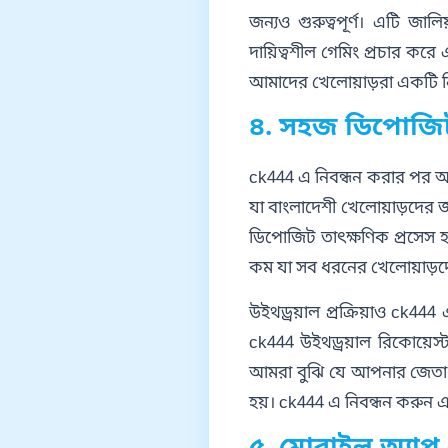
জন্যও গুরুত্বপূর্ণ। এটি জ
দায়িত্বশীল গেমিং প্রচার কর
আমাদের খেলোয়াড়রা একটি নি
৪. সহজ ডিপোজিট
ck444 এ নিবন্ধন করার পর আ
যা বাংলাদেশী খেলোয়াড়দের জন
ডিপোজিট তাৎক্ষণিক প্রসেস 
কম যা সব ধরনের খেলোয়াড়দে
উইথড্রয়াল প্রক্রিয়াও ck
ck444 উইথড্রয়াল রিকোয়েস্ট
আমরা বুঝি যে আপনার জেতা টাক
হয়। ck444 এ নিবন্ধন করুন 