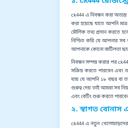
১. ck444 রেজিস্ট্রে
ck444 এ নিবন্ধন করা অত্যন্ত
করা হয়েছে যাতে আপনি মাত্র 
মৌলিক তথ্য প্রদান করতে হবে
নিশ্চিত করি যে আপনার সব তথ
আপনাকে কোনো জটিলতা ছাড়াই
নিবন্ধন সম্পন্ন করার পর ck
সক্রিয় করতে পারবেন এবং তা
যায় যে আপনি ১৮ বছর বা তার
গুরুত্ব দেয় তাই আমরা সব 
এবং বেটিং শুরু করতে পারবে
২. স্বাগত বোনাস 
ck444 এ নতুন খেলোয়াড়দের