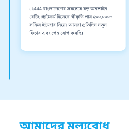
ck444 বাংলাদেশের সবচেয়ে বড় অনলাইন
বেটিং প্ল্যাটফর্ম হিসেবে স্বীকৃতি পায় ৫০০,০০০+
সক্রিয় ইউজার নিয়ে। আমরা প্রতিদিন নতুন
ফিচার এবং গেম যোগ করছি।
আমাদের মূল্যবোধ