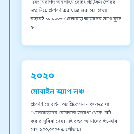
এবং নিরাপদ অনলাইন বেটিং প্ল্যাটফর্ম তৈরির
স্বপ্ন নিয়ে ck444 এর যাত্রা শুরু হয়। প্রথম
বছরেই ১০,০০০+ খেলোয়াড় আমাদের সাথে যুক্ত
হন।
২০২০
মোবাইল অ্যাপ লঞ্চ
ck444 মোবাইল অ্যাপ্লিকেশন লঞ্চ করে যা
খেলোয়াড়দের যেকোনো জায়গা থেকে বেট
করার সুবিধা দেয়। এই বছর আমাদের ইউজার
বেস ১০০,০০০+ এ পৌঁছায়।