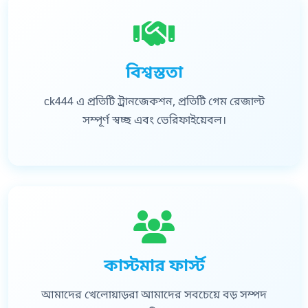
বিশ্বস্ততা
ck444 এ প্রতিটি ট্রানজেকশন, প্রতিটি গেম রেজাল্ট
সম্পূর্ণ স্বচ্ছ এবং ভেরিফাইয়েবল।
কাস্টমার ফার্স্ট
আমাদের খেলোয়াড়রা আমাদের সবচেয়ে বড় সম্পদ