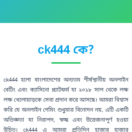
ck444 কে?
ck444 হলো বাংলাদেশের অন্যতম শীর্ষস্থানীয় অনলাইন
বেটিং এবং ক্যাসিনো প্ল্যাটফর্ম যা ২০১৮ সাল থেকে লক্ষ
লক্ষ খেলোয়াড়কে সেবা প্রদান করে আসছে। আমরা বিশ্বাস
করি যে অনলাইন গেমিং শুধুমাত্র বিনোদন নয়, এটি একটি
অভিজ্ঞতা যা নিরাপদ, স্বচ্ছ এবং উত্তেজনাপূর্ণ হওয়া
উচিত। ck444 এ আমরা প্রতিদিন হাজার হাজার