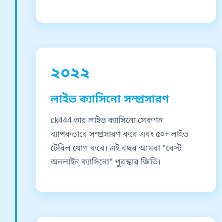
২০২২
লাইভ ক্যাসিনো সম্প্রসারণ
ck444 তার লাইভ ক্যাসিনো সেকশন
ব্যাপকভাবে সম্প্রসারণ করে এবং ৫০+ লাইভ
টেবিল যোগ করে। এই বছর আমরা "বেস্ট
অনলাইন ক্যাসিনো" পুরস্কার জিতি।