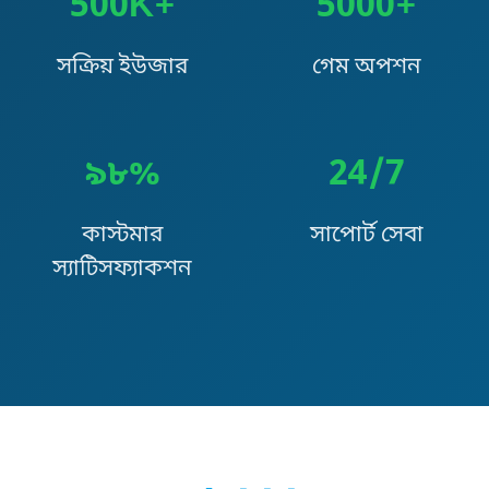
500K+
5000+
সক্রিয় ইউজার
গেম অপশন
৯৮%
24/7
কাস্টমার
সাপোর্ট সেবা
স্যাটিসফ্যাকশন