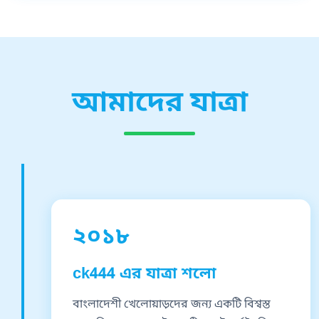
আমাদের যাত্রা
২০১৮
ck444 এর যাত্রা শলো
বাংলাদেশী খেলোয়াড়দের জন্য একটি বিশ্বস্ত