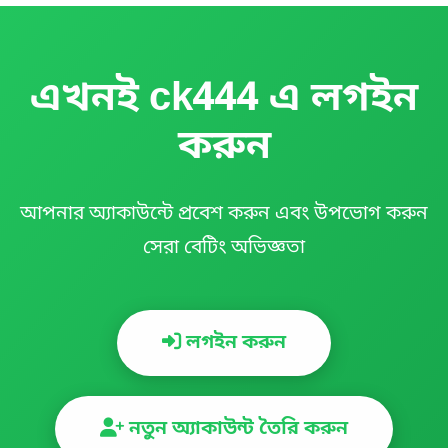
এখনই ck444 এ লগইন
করুন
আপনার অ্যাকাউন্টে প্রবেশ করুন এবং উপভোগ করুন
সেরা বেটিং অভিজ্ঞতা
লগইন করুন
নতুন অ্যাকাউন্ট তৈরি করুন