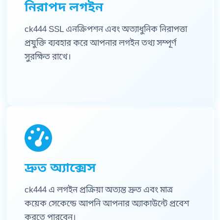
নিরাপদ লগইন
ck444 SSL এনক্রিপশন এবং অত্যাধুনিক নিরাপত্তা
প্রযুক্তি ব্যবহার করে আপনার লগইন তথ্য সম্পূর্ণ
সুরক্ষিত রাখে।
দ্রুত অ্যাক্সেস
ck444 এ লগইন প্রক্রিয়া অত্যন্ত দ্রুত এবং মাত্র
কয়েক সেকেন্ডে আপনি আপনার অ্যাকাউন্টে প্রবেশ
করতে পারবেন।