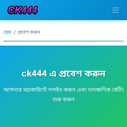
হোম
প্রবেশ করুন
ck444 এ প্রবেশ করুন
আপনার অ্যাকাউন্টে লগইন করুন এবং তাৎক্ষণিক বেটিং
শুরু করুন