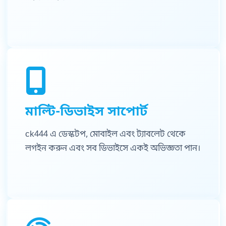
মাল্টি-ডিভাইস সাপোর্ট
ck444 এ ডেস্কটপ, মোবাইল এবং ট্যাবলেট থেকে
লগইন করুন এবং সব ডিভাইসে একই অভিজ্ঞতা পান।