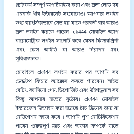
প্ল্যাটফর্ম সম্পূর্ণ অপটিমাইজ করা এবং দ্রুত লোড হয়
এমনকি ধীর ইন্টারনেট সংযোগেও। আপনার লগইন
তথ্য স্বয়ংক্রিয়ভাবে সেভ হয় যাতে পরবর্তী বার আরও
দ্রুত লগইন করতে পারেন। ck444 মোবাইল অ্যাপ
বায়োমেট্রিক লগইন সাপোর্ট করে যেমন ফিঙ্গারপ্রিন্ট
এবং ফেস আইডি যা আরও নিরাপদ এবং
সুবিধাজনক।
মোবাইলে ck444 লগইন করার পর আপনি সব
ডেস্কটপ ফিচার অ্যাক্সেস করতে পারবেন। লাইভ
বেটিং, ক্যাসিনো গেম, ডিপোজিট এবং উইথড্রয়াল সব
কিছু আপনার হাতের মুঠোয়। ck444 মোবাইল
ইন্টারফেস ডিজাইন করা হয়েছে টাচ স্ক্রিনের জন্য যা
নেভিগেশন সহজ করে । আপনি পুশ নোটিফিকেশন
পাবেন গুরুত্বপূর্ণ ম্যাচ এবং অফার সম্পর্কে যাতে