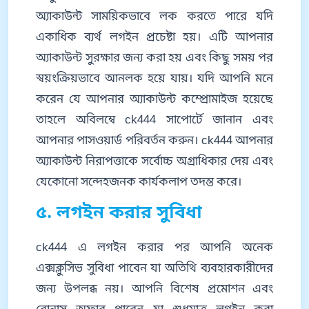
অ্যাকাউন্ট সাময়িকভাবে লক করতে পারে যদি
একাধিক ব্যর্থ লগইন প্রচেষ্টা হয়। এটি আপনার
অ্যাকাউন্ট সুরক্ষার জন্য করা হয় এবং কিছু সময় পর
স্বয়ংক্রিয়ভাবে আনলক হয়ে যায়। যদি আপনি মনে
করেন যে আপনার অ্যাকাউন্ট কম্প্রোমাইজ হয়েছে
তাহলে অবিলম্বে ck444 সাপোর্টে জানান এবং
আপনার পাসওয়ার্ড পরিবর্তন করুন। ck444 আপনার
অ্যাকাউন্ট নিরাপত্তাকে সর্বোচ্চ অগ্রাধিকার দেয় এবং
যেকোনো সন্দেহজনক কার্যকলাপ তদন্ত করে।
৫. লগইন করার সুবিধা
ck444 এ লগইন করার পর আপনি অনেক
এক্সক্লুসিভ সুবিধা পাবেন যা অতিথি ব্যবহারকারীদের
জন্য উপলব্ধ নয়। আপনি বিশেষ প্রমোশন এবং