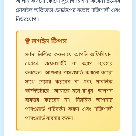
আপনি কখনো কোনো সুযোগ মিস না করেন। ck444
মোবাইল অভিজ্ঞতা ডেস্কটপের মতোই শক্তিশালী এবং
নির্ভরযোগ্য।
লগইন টিপস
সর্বদা নিশ্চিত করুন যে আপনি অফিসিয়াল
ck444 ওয়েবসাইট বা অ্যাপ ব্যবহার
করছেন। আপনার পাসওয়ার্ড কখনো কারো
সাথে শেয়ার করবেন না এবং পাবলিক
কম্পিউটারে "আমাকে মনে রাখুন" অপশন
ব্যবহার করবেন না। নিয়মিত আপনার
পাসওয়ার্ড পরিবর্তন করুন এবং শক্তিশালী
পাসওয়ার্ড ব্যবহার করুন।