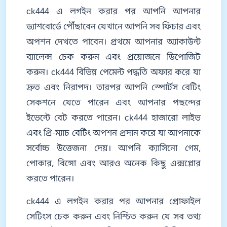
ck444 এ লগইন করার পর আপনি আপনার
ড্যাশবোর্ডে পৌঁছাবেন যেখানে আপনি সব ফিচার এবং
অপশন দেখতে পাবেন। প্রথমে আপনার অ্যাকাউন্ট
ব্যালেন্স চেক করুন এবং প্রয়োজনে ডিপোজিট
করুন। ck444 বিভিন্ন পেমেন্ট পদ্ধতি অফার করে যা
দ্রুত এবং নিরাপদ। তারপর আপনি স্পোর্টস বেটিং
সেকশনে যেতে পারেন এবং আপনার পছন্দের
ইভেন্টে বেট করতে পারেন। ck444 হাজারো লাইভ
এবং প্রি-ম্যাচ বেটিং অপশন প্রদান করে যা আপনাকে
সর্বোচ্চ উত্তেজনা দেয়। আপনি ক্যাসিনো গেম,
পোকার, বিঙ্গো এবং আরও অনেক কিছু এক্সপ্লোর
করতে পারেন।
ck444 এ লগইন করার পর আপনার প্রোফাইল
সেটিংস চেক করুন এবং নিশ্চিত করুন যে সব তথ্য